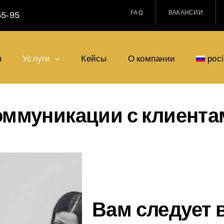
FAQ
ВАКАНСИИ
55-95
я
Услуги
Кейсы
О компании
рос
оммуникации с клиента
Вам следует 