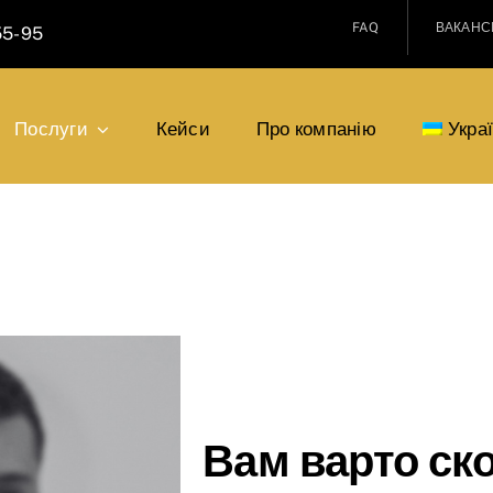
FAQ
ВАКАНСІ
55-95
Послуги
Кейси
Про компанію
Укра
Вам варто ск