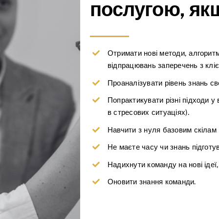
послугою, якщ
Отримати нові методи, алгорит
відпрацювань заперечень з клі
Проаналізувати рівень знань сво
Попрактикувати різні підходи у 
в стресових ситуаціях).
Навчити з нуля базовим скілам 
Не маєте часу чи знань підготув
Надихнути команду на нові ідеї
Оновити знання команди.