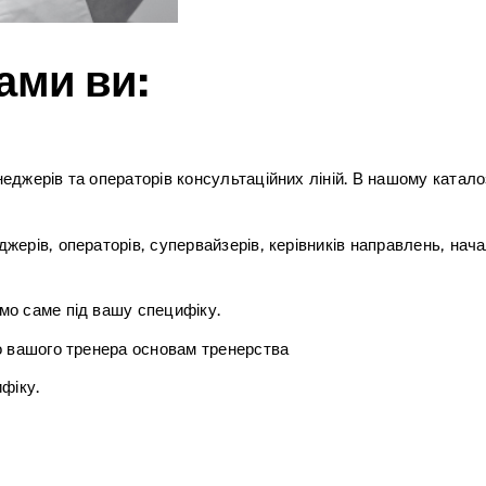
ами ви:
жерів та операторів консультаційних ліній. В нашому каталозі
рів, операторів, супервайзерів, керівників направлень, началь
мо саме під вашу специфіку.
о вашого тренера основам тренерства
фіку.