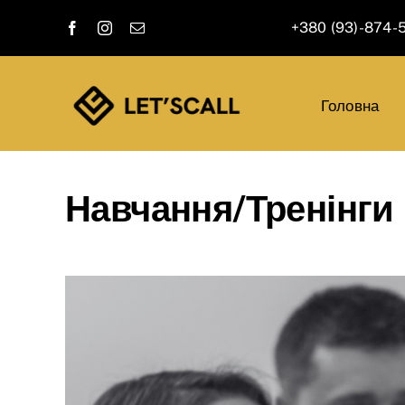
Skip
+380 (93)-874-
to
content
Головна
Навчання/Тренінги