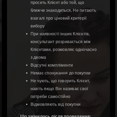
просить Клієнт або той, що
ближче знаходиться, Не питають
взагалі про ціновий критерії
вибору
При наявності інших Клієнтів,
консультант розривається між
Клієнтами, розмовляє одночасно
з двома
Відсутні компліменти
Немає спонукання до покупки
Не чують, що говорить Клієнт,
навіть якщо Він називає свої
потреби самостійно
Відмовляють від покупки
Що змінилось після проведення: