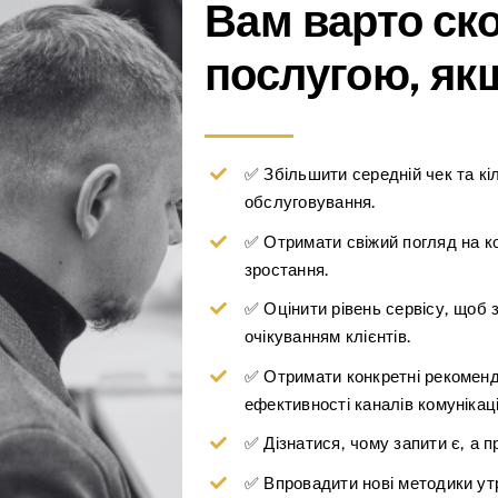
Вам варто ск
послугою, якщ
✅ Збільшити середній чек та кі
обслуговування.
✅ Отримати свіжий погляд на ко
зростання.
✅ Оцінити рівень сервісу, щоб 
очікуванням клієнтів.
✅ Отримати конкретні рекоменд
ефективності каналів комунікаці
✅ Дізнатися, чому запити є, а п
✅ Впровадити нові методики ут