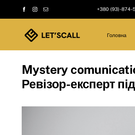
Skip
+380 (93)-874-
to
content
Головна
Mystery comunicati
Ревізор-експерт пі