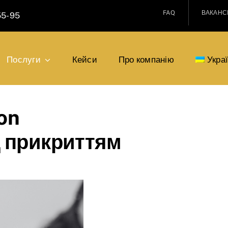
FAQ
ВАКАНСІ
55-95
Послуги
Кейси
Про компанію
Укра
on
д прикриттям