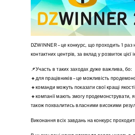
DZWINNER – це конкурс, що проходить 1️ раз 
контактних центрів, за вклад у розвиток цієї і
📌Участь в таких заходах дуже важлива, бо:
🔸для працівників – це можливість продемонс
🔸команди можуть показати свої кращі якості
🔸компанії мають змогу продемонструвати, як
також похвалитись власними високими резу
Виконання всіх завдань на конкурс проходить