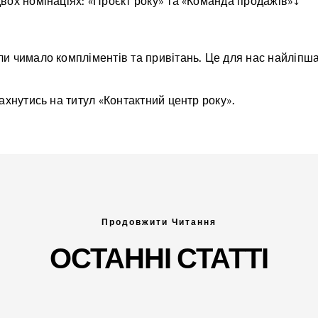
вох номінаціях: «Проєкт року» та «Команда продажів»⤵️
и чимало компліментів та привітань. Це для нас найліпша 
ахнутись на титул «Контактний центр року».
Продовжити Читання
ОСТАННІ СТАТТІ