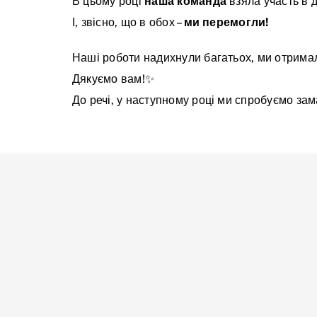
В цьому році
наша команда
взяла участь в д
І, звісно, що в обох –
ми перемогли!
Наші роботи надихнули багатьох, ми отримал
Дякуємо вам!✨
До речі, у наступному році ми спробуємо зам