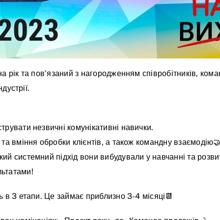
на рік та повʼязаний з нагородженням співробітників, кома
ндустрії.
трувати незвичні комунікативні навички.
 та вміння обробки клієнтів, а також командну взаємодію
ий системний підхід вони вибудували у навчанні та розвит
льтатами!
 в 3 етапи. Це займає приблизно 3-4 місяці📆